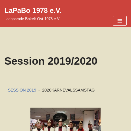
LaPaBo 1978 e.V.
Zum
Lachparade Bokelt Ost 1978 e.V.
Inhalt
springen
Session 2019/2020
SESSION 2019
»
2020KARNEVALSSAMSTAG