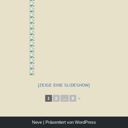
[ZEIGE EINE SLIDESHOW]
1
2
...
9
►
Neve
| Präsentiert von
WordPress