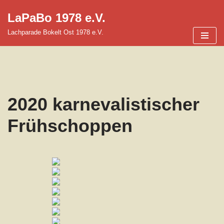
LaPaBo 1978 e.V.
Zum
Lachparade Bokelt Ost 1978 e.V.
Inhalt
springen
2020 karnevalistischer
Frühschoppen