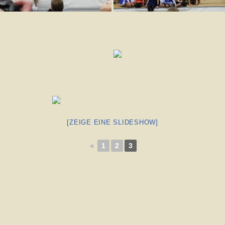
[ZEIGE EINE SLIDESHOW]
◄
1
2
3