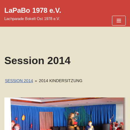
LaPaBo 1978 e.V.
Zum
Lachparade Bokelt Ost 1978 e.V.
Inhalt
springen
Session 2014
SESSION 2014
»
2014 KINDERSITZUNG