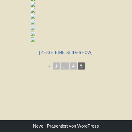
[ZEIGE EINE SLIDESHOW]
◄
1
...
4
5
Neve
| Präsentiert von
WordPress