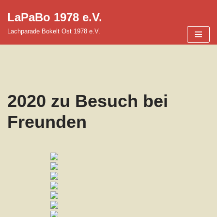
LaPaBo 1978 e.V.
Zum
Lachparade Bokelt Ost 1978 e.V.
Inhalt
springen
2020 zu Besuch bei
Freunden